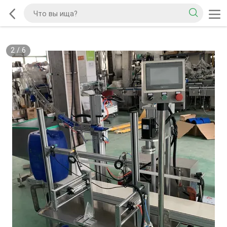
2
/
6