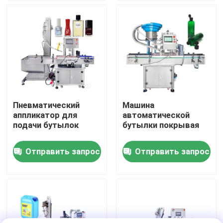
О нас
Путешествие фабрики
Проверка качества
Пневматический
Машина
аппликатор для
автоматической
Свяжитесь мы
подачи бутылок
бутылки покрывая
Отправить запрос
Отправить запрос
Новости
Спросите цитату
автоматическая машина для прикрепления этикето