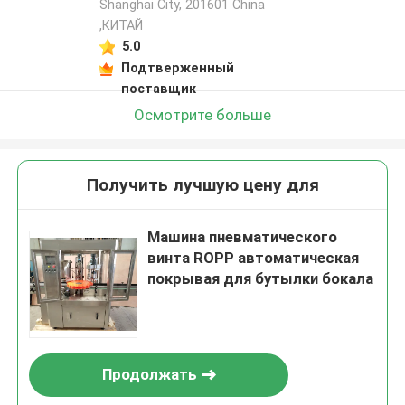
Shanghai City, 201601 China
,КИТАЙ
5.0
Подтверженный
поставщик
Осмотрите больше
Получить лучшую цену для
Машина пневматического
винта ROPP автоматическая
покрывая для бутылки бокала
Продолжать