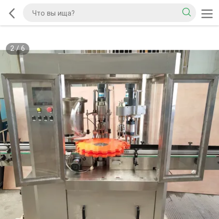
2
/
6