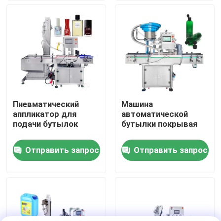
О нас
Путешествие фабрики
Проверка качества
Пневматический
Машина
аппликатор для
автоматической
Свяжитесь мы
подачи бутылок
бутылки покрывая
Отправить запрос
Отправить запрос
Новости
Спросите цитату
автоматическая машина для прикрепления этикето