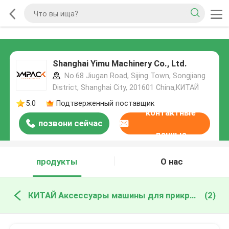
Shanghai Yimu Machinery Co., Ltd.
No.68 Jiugan Road, Sijing Town, Songjiang
District, Shanghai City, 201601 China,КИТАЙ
5.0
Подтверженный поставщик
контактные
позвони сейчас
данные
продукты
О нас
КИТАЙ Аксессуары машины для прикрепления этикеток
(2)