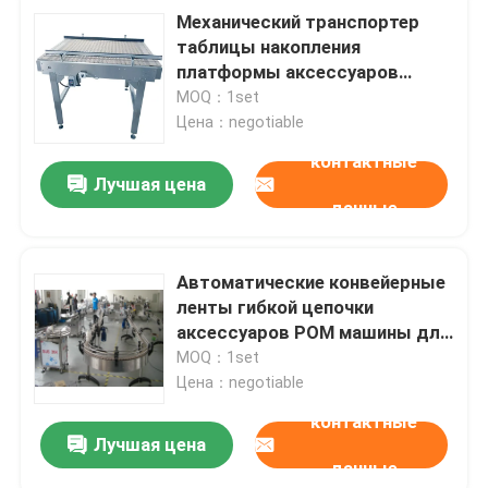
Механический транспортер
таблицы накопления
платформы аксессуаров
машины для прикрепления
MOQ：1set
этикеток SS304
Цена：negotiable
контактные
Лучшая цена
данные
Автоматические конвейерные
ленты гибкой цепочки
аксессуаров POM машины для
прикрепления этикеток
MOQ：1set
Цена：negotiable
контактные
Лучшая цена
данные