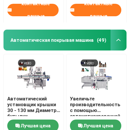
контактные
контактные
автоматический
данные
данные
Автоматическая покрывая машина
(49)
Дом
Автоматический
Увеличьте
установщик крышки
производительность
Продукты
30 - 130 мм Диаметр
с помощью
бутылки
автоматизированной
Четырехколесная
уплотнительной
Лучшая цена
Лучшая цена
крышка
машины с четырьмя
Ролики