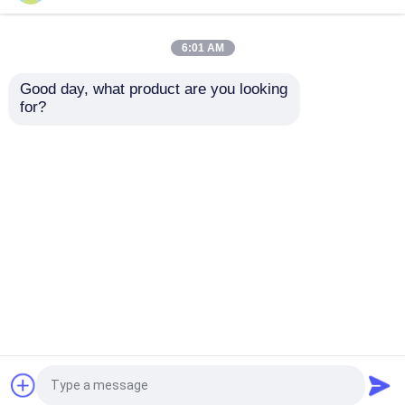
опарника машины
машина аппликатора
создателя ярлыка
Labeler для бутылок
Лучшая цена
Лучшая цена
бутылки
700W
6:01 AM
контактные
контактные
Good day, what product are you looking 
for?
данные
данные
Осмотрите больше
Главная страница
Карта сайта
контактные данные
Desktop Site
Карта сайта
Политика конфиденциальности
Качество
автоматическая машина для
прикрепления этикеток
Китайская
фабрика.Copyright © 2026 Shanghai Yimu