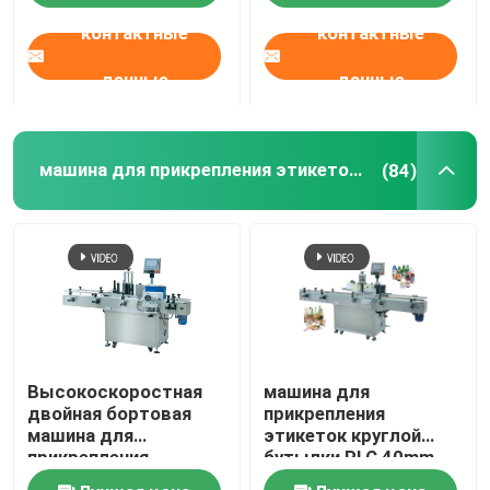
колесами
контактные
контактные
О нас
данные
данные
Путешествие фабрики
машина для прикрепления этикеток круглой бутылки
(84)
Проверка качества
Свяжитесь мы
Новости
Высокоскоростная
машина для
Спросите цитату
двойная бортовая
прикрепления
машина для
этикеток круглой
прикрепления
бутылки PLC 40mm
автоматическая машина для прикрепления этикето
этикеток стикера
автоматическая для