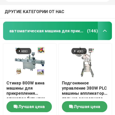
ДРУГИЕ КАТЕГОРИИ ОТ НАС
автоматическая машина для прикрепления этикеток
(146)
Стикер 800W вина
Подгонянное
машины для
управление 380W PLC
прикрепления
машины аппликатора
этикеток бутылки
ярлыка сенсорного
таблетки
экрана онлайн
Лучшая цена
Лучшая цена
столешницы
плоское
WEINVIEW