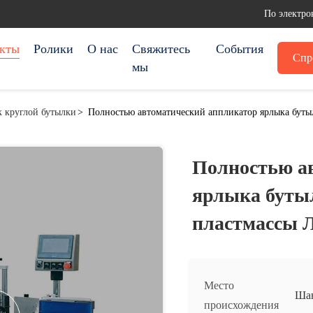
По электро
кты
Ролики
О нас
Свяжитесь
События
Спр
мы
к круглой бутылки
>
Полностью автоматический аппликатор ярлыка бу
Полностью а
ярлыка буты
пластмасс
Место
Ша
происхождения