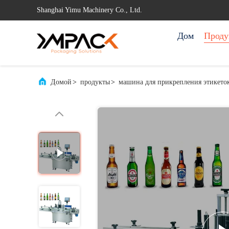
Shanghai Yimu Machinery Co., Ltd.
Дом
Проду
Домой
>
продукты
>
машина для прикрепления этикето