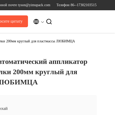
нной почте tyson@yimupack.com
Телефон 86--17302103515


осите цитату
тылки 200мм круглый для пластмассы ЛЮБИМЦА
втоматический аппликатор
лки 200мм круглый для
ы ЛЮБИМЦА
нхай