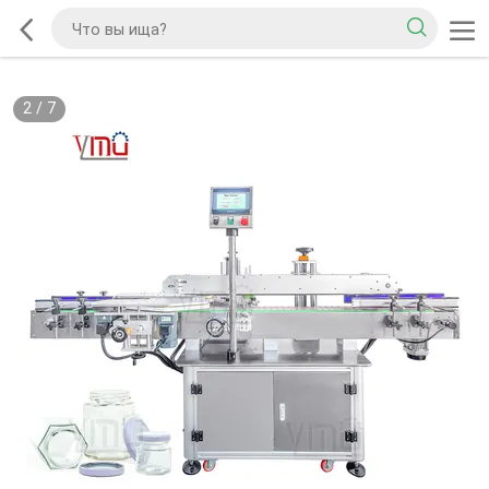
2
/
7