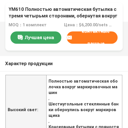
YM610 Полностью автоматическая бутылка с
тремя четырьмя сторонами, обернутая вокруг
маркировщика для шестоугольных
MOQ：1 комплект
Цена：$6,200.00/sets 1-2 sets
стеклянных бутылок с вареньями и специями
контактные
Лучшая цена
данные
Характер продукции
Полностью автоматическая обо
лочка вокруг маркировочных ма
шин
,
Шестиугольные стеклянные бан
Высокий свет:
ки обернулись вокруг маркиров
щика
,
Консервные бутылки с пряностя